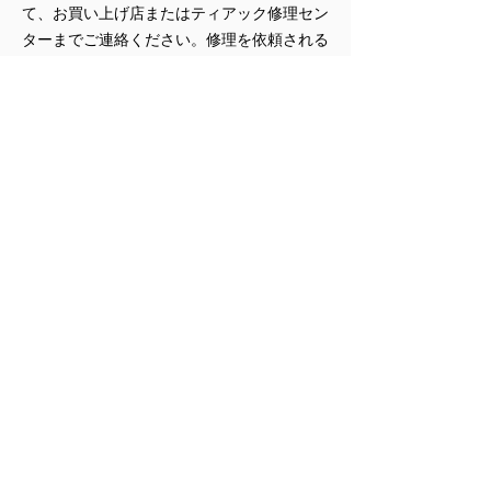
て、お買い上げ店またはティアック修理セン
ターまでご連絡ください。修理を依頼される
場合は、次の内容をお知らせください。
型名、型番
製造番号（Serial No.）
故障の症状（できるだけ詳しく）
お買い上げ年月日
お買い上げ販売店名
修理についてのお問い合わせは
こちら