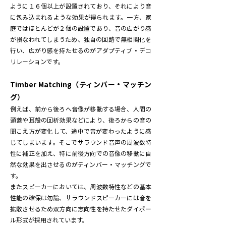
ように１６個以上が設置されており、それにより音
に包み込まれるような効果が得られます。一方、家
庭ではほとんどが２個の設置であり、音の広がり感
が損なわれてしまうため、独自の回路で無相関化を
行い、広がり感を持たせるのがアダプティブ・デコ
リレーションです。
Timber Matching（ティンバー・マッチン
グ）
例えば、前から後ろへ音像が移動する場合、人間の
頭蓋や耳殻の回析効果などにより、後ろからの音の
聞こえ方が変化して、途中で音が変わったように感
じてしまいます。そこでサラウンド音声の周波数特
性に補正を加え、特に前後方向での音像の移動に自
然な効果を出させるのがティンバー・マッチングで
す。
またスピーカーにおいては、周波数特性などの基本
性能の確保は勿論、サラウンドスピーカーには音を
拡散させるため双方向に志向性を持たせたダイポー
ル形式が採用されています。