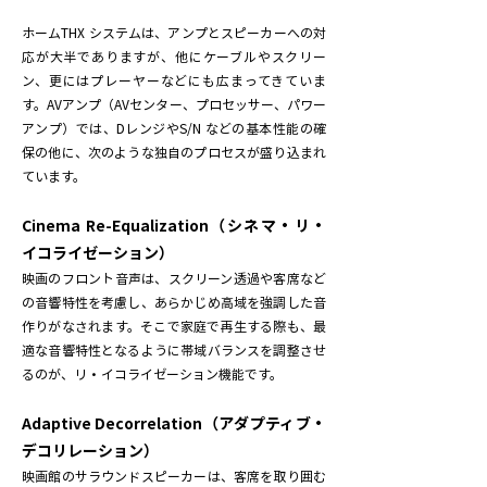
ホームTHX システムは、アンプとスピーカーへの対
応が大半でありますが、他にケーブルやスクリー
ン、更にはプレーヤーなどにも広まってきていま
す。AVアンプ（AVセンター、プロセッサー、パワー
アンプ）では、DレンジやS/N などの基本性能の確
保の他に、次のような独自のプロセスが盛り込まれ
ています。
Cinema Re-Equalization（シネマ・リ・
イコライゼーション）
映画のフロント音声は、スクリーン透過や客席など
の音響特性を考慮し、あらかじめ高域を強調した音
作りがなされます。そこで家庭で再生する際も、最
適な音響特性となるように帯域バランスを調整させ
るのが、リ・イコライゼーション機能です。
Adaptive Decorrelation（アダプティブ・
デコリレーション）
映画館のサラウンドスピーカーは、客席を取り囲む