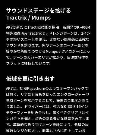
サウンドステージを拡げる
Tractrix / Mumps
AK7は新たにTractrix技術を採用。新開発のK-406M
特許取得済みTractrixミッドレンジホーンは、2イン
チの短いスロートを備え、比類ない臨場感と正確な
サウンドを誇ります。角型ホーンのコーナー部分を
緩やかな角度でつなげるMumpsテクノロジーによっ
て、ホーンのカバーエリアが拡がり、周波数特性を
フラットに維持しています。
低域を更に引き出す
AK7は、初期Klipschornのようなオープンバックで
は無く、リア部も背板を使ったエンクロージャー型
低域ホーンを採用することで、設置の自由度が高ま
りました。ドライバーには、強力なK-33-E 15イン
チウーファーを組み合わせ、驚くべきクリアさとイ
ンパクトを備え、深みのある豊かな低音を再生しま
す。革新的な折り曲げホーン設計により、低域の周
波数レンジが拡大し、能率もさらに向上していま