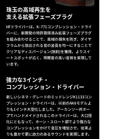
珠玉の高域再生を
支える拡張フェーズプラグ
HFドライバーは、K-771コンプレッション・ドライ
バーに、新開発の特許取得済み拡張フェーズプラグ
を組み合わせることで、高域の損失を防ぎ、ダイヤ
フラムから放出される音の波長を均一にすることで
クリアなディスパージョン(放射)を獲得。よりスイ
ートスポットが広く、明瞭度の高い音質を実現して
います。
強力な3インチ・
コンプレッション・ドライバー
新しいシネマ・グレードのミッドレンジK1133コン
プレッション・ドライバーは、以前のAK6モデルよ
りも1インチ大型化しました。アーカンソー州ホー
プでハンドメイドされるこのドライバーは、大口径
化にともなって、ホーン・スロート部でより強力な
コンプレッションをかけて音圧を増加させ、従来よ
りも豊かで更に迫力のあるサウンドを実現します。