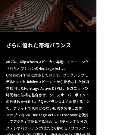
さらに優れた帯域バランス
AK7は、Klipschornスピーカー専用にチューニング
されたオプションのHeritage Active
Crossover(※)に対応しています。フラグシップモ
デルKlipsch Jubileeスピーカーから継承された技術
を採用したHeritage Active DSPは、各ユニットの
時間軸と位相を整合させ、クロスオーバーポイント
の周波数を強化し、EQをバランスよく調整すること
で、フラットで色付けのない応答を実現します。
※オプションのHeritage Active Crossoverを使用
してアクティブ駆動する場合は、3チャンネル分の
ステレオパワーアンプ(または6台のモノブロック・
パワーアンプ)が必要です。通常のパッシブ駆動の際